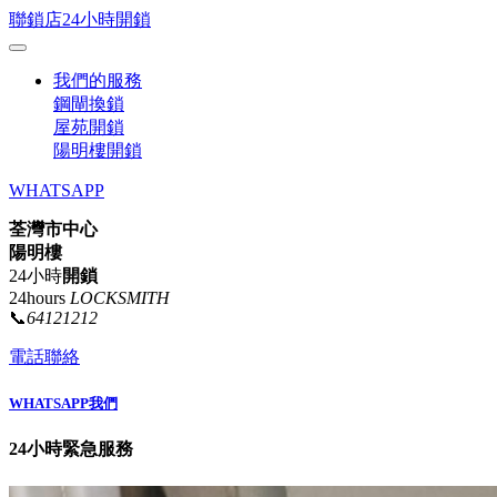
聯鎖店24小時開鎖
我們的服務
鋼閘換鎖
屋苑開鎖
陽明樓開鎖
WHATSAPP
荃灣市中心
陽明樓
24小時
開鎖
24hours
LOCKSMITH
📞
64121212
電話聯絡
WHATSAPP我們
24小時緊急服務