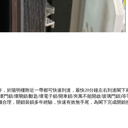
年，於陽明樓附近一帶都可快速到達，最快20分鐘左右到達閣下
門鎖/壞閘鎖/斷匙/壞電子鎖/開車鎖/夾萬不能開啟/玻璃門鎖
錢合理，開鎖裝鎖多年經驗，快速有效無手尾，為閣下完成開鎖