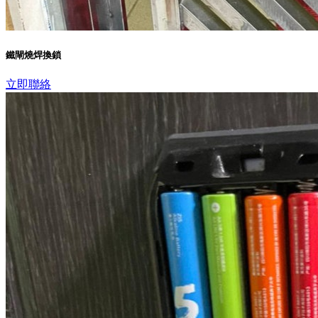
鐵閘燒焊換鎖
立即聯絡