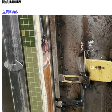
開鎖換鎖服務
立即聯絡