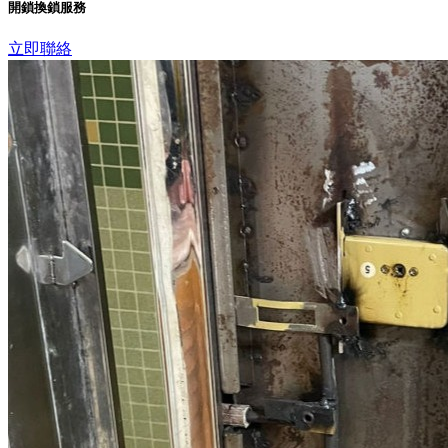
開鎖換鎖服務
立即聯絡