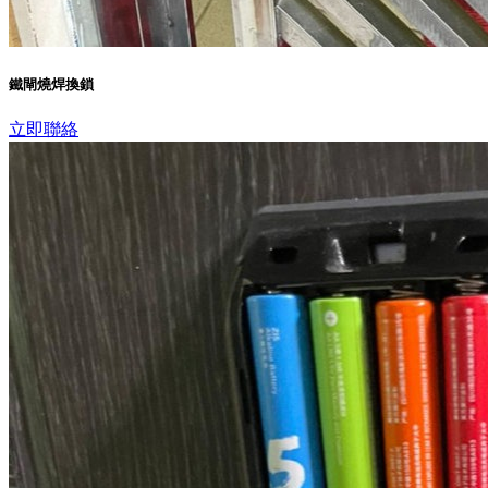
鐵閘燒焊換鎖
立即聯絡