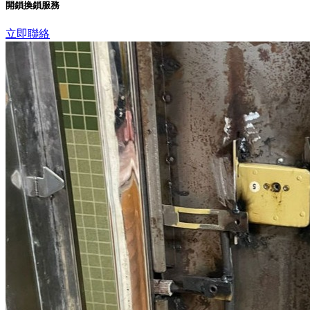
開鎖換鎖服務
立即聯絡