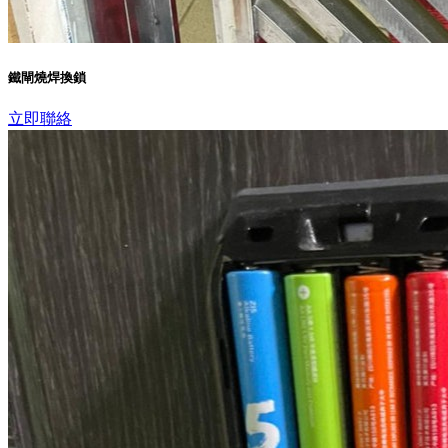
鐵閘燒焊換鎖
立即聯絡