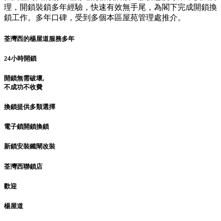
理，開鎖裝鎖多年經驗，快速有效無手尾，為閣下完成開鎖換
鎖工作。多年口碑，受到多個本區屋苑管理處推介。
荃灣西的楊屋道服務多年
24小時開鎖
開鎖無需破壞,
不成功不收費
換鎖提供多類選擇
電子鎖開鎖換鎖
新鎖安裝鐵閘改裝
荃灣西聯鎖店
歡迎
楊屋道