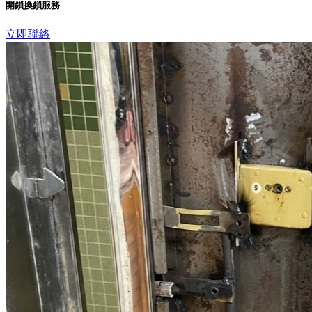
開鎖換鎖服務
立即聯絡