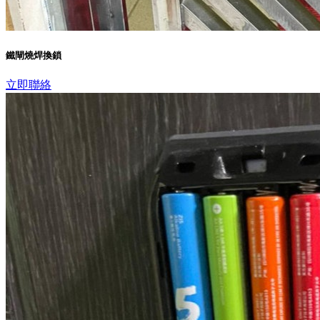
鐵閘燒焊換鎖
立即聯絡