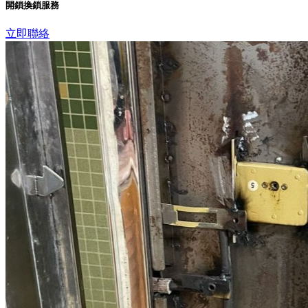
開鎖換鎖服務
立即聯絡