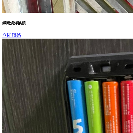
鐵閘燒焊換鎖
立即聯絡