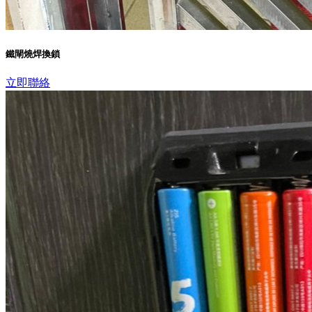
鐵閘燒焊換鎖
立即聯絡