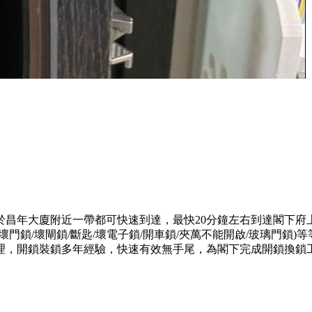
於昌年大廈附近一帶都可快速到達，最快20分鐘左右到達閣下府
門鎖/壞閘鎖/斷匙/壞電子鎖/開車鎖/夾萬不能開啟/玻璃門鎖
理，開鎖裝鎖多年經驗，快速有效無手尾，為閣下完成開鎖換鎖