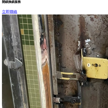
開鎖換鎖服務
立即聯絡