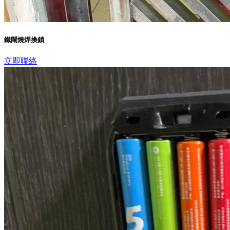
鐵閘燒焊換鎖
立即聯絡