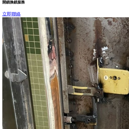
開鎖換鎖服務
立即聯絡