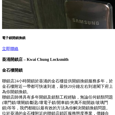
電子鎖開鎖換鎖
立即聯絡
葵涌開鎖店 – Kwai Chung Locksmith
金石樓開鎖
聯鎖店24小時開鎖於葵涌的金石樓提供開鎖換鎖服務多年，於
金石樓附近一帶都可快速到達，最快20分鐘左右到達閣下府上
為你開鎖換鎖。
聯鎖店師傅具有多年開鎖及鎖類工程經驗，無論任何鎖類問題
(壞門鎖/壞閘鎖/斷匙/壞電子鎖/開車鎖/夾萬不能開啟/玻璃門
鎖)等等，我們都能以最有效的方法為你解決開鎖換鎖問題。
位於葵涌的金石樓附近的聯鎖店鎖匠服務態度專業，價錢合