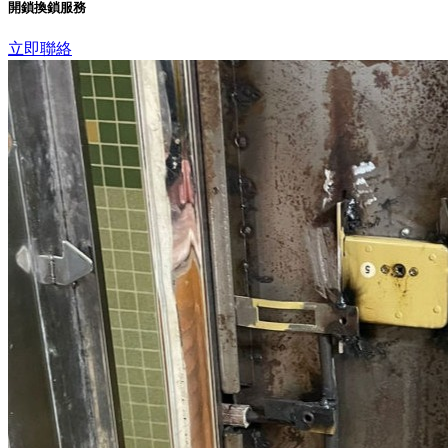
開鎖換鎖服務
立即聯絡