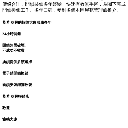
價錢合理，開鎖裝鎖多年經驗，快速有效無手尾，為閣下完成
開鎖換鎖工作。多年口碑，受到多個本區屋苑管理處推介。
葵芳 葵興的協德大廈服務多年
24小時開鎖
開鎖無需破壞,
不成功不收費
換鎖提供多類選擇
電子鎖開鎖換鎖
新鎖安裝鐵閘改裝
葵芳 葵興聯鎖店
歡迎
協德大廈