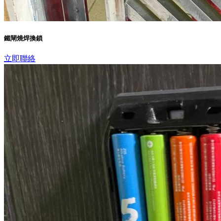
鐵閘燒焊換鎖
立即聯絡