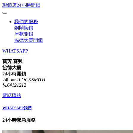
聯鎖店24小時開鎖
我們的服務
鋼閘換鎖
屋苑開鎖
協德大廈開鎖
WHATSAPP
葵芳 葵興
協德大廈
24小時
開鎖
24hours
LOCKSMITH
📞
64121212
電話聯絡
WHATSAPP我們
24小時緊急服務