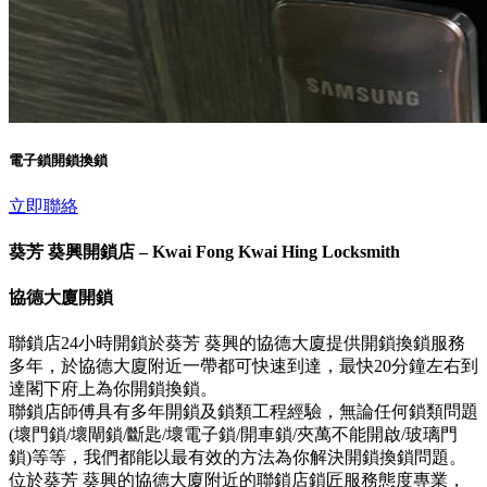
電子鎖開鎖換鎖
立即聯絡
葵芳 葵興開鎖店 – Kwai Fong Kwai Hing Locksmith
協德大廈開鎖
聯鎖店24小時開鎖於葵芳 葵興的協德大廈提供開鎖換鎖服務
多年，於協德大廈附近一帶都可快速到達，最快20分鐘左右到
達閣下府上為你開鎖換鎖。
聯鎖店師傅具有多年開鎖及鎖類工程經驗，無論任何鎖類問題
(壞門鎖/壞閘鎖/斷匙/壞電子鎖/開車鎖/夾萬不能開啟/玻璃門
鎖)等等，我們都能以最有效的方法為你解決開鎖換鎖問題。
位於葵芳 葵興的協德大廈附近的聯鎖店鎖匠服務態度專業，