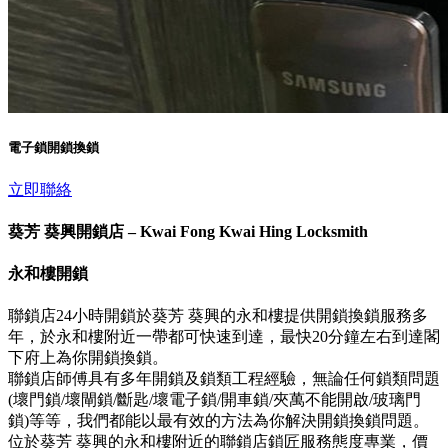
電子鎖開鎖換鎖
立即聯絡
葵芳 葵興開鎖店 – Kwai Fong Kwai Hing Locksmith
永和樓開鎖
聯鎖店24小時開鎖於葵芳 葵興的永和樓提供開鎖換鎖服務多
年，於永和樓附近一帶都可快速到達，最快20分鐘左右到達閣
下府上為你開鎖換鎖。
聯鎖店師傅具有多年開鎖及鎖類工程經驗，無論任何鎖類問題
(壞門鎖/壞閘鎖/斷匙/壞電子鎖/開車鎖/夾萬不能開啟/玻璃門
鎖)等等，我們都能以最有效的方法為你解決開鎖換鎖問題。
位於葵芳 葵興的永和樓附近的聯鎖店鎖匠服務態度專業，價