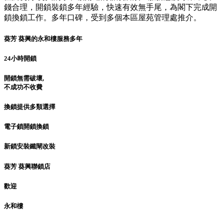
錢合理，開鎖裝鎖多年經驗，快速有效無手尾，為閣下完成開
鎖換鎖工作。多年口碑，受到多個本區屋苑管理處推介。
葵芳 葵興的永和樓服務多年
24小時開鎖
開鎖無需破壞,
不成功不收費
換鎖提供多類選擇
電子鎖開鎖換鎖
新鎖安裝鐵閘改裝
葵芳 葵興聯鎖店
歡迎
永和樓