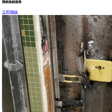
開鎖換鎖服務
立即聯絡