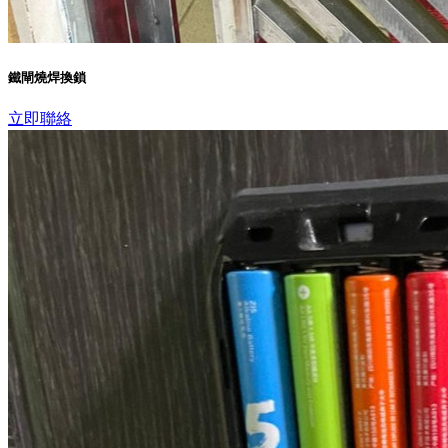
鐵閘燒焊換鎖
立即聯絡