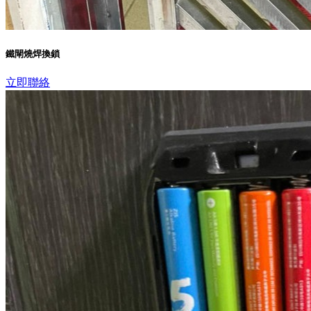
鐵閘燒焊換鎖
立即聯絡