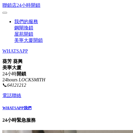
聯鎖店24小時開鎖
我們的服務
鋼閘換鎖
屋苑開鎖
美寧大廈開鎖
WHATSAPP
葵芳 葵興
美寧大廈
24小時
開鎖
24hours
LOCKSMITH
📞
64121212
電話聯絡
WHATSAPP我們
24小時緊急服務