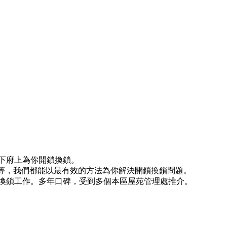
閣下府上為你開鎖換鎖。
)等等，我們都能以最有效的方法為你解決開鎖換鎖問題。
換鎖工作。多年口碑，受到多個本區屋苑管理處推介。