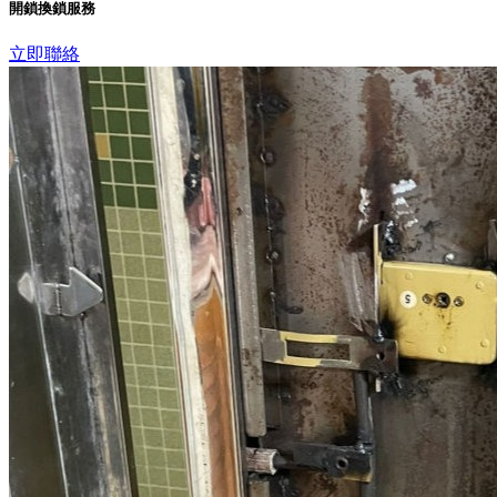
開鎖換鎖服務
立即聯絡