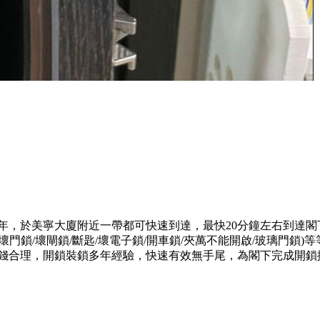
多年，於美寧大廈附近一帶都可快速到達，最快20分鐘左右到達
門鎖/壞閘鎖/斷匙/壞電子鎖/開車鎖/夾萬不能開啟/玻璃門鎖
價錢合理，開鎖裝鎖多年經驗，快速有效無手尾，為閣下完成開鎖