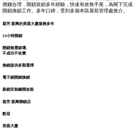
價錢合理，開鎖裝鎖多年經驗，快速有效無手尾，為閣下完成
開鎖換鎖工作。多年口碑，受到多個本區屋苑管理處推介。
葵芳 葵興的美葵大廈服務多年
24小時開鎖
開鎖無需破壞,
不成功不收費
換鎖提供多類選擇
電子鎖開鎖換鎖
新鎖安裝鐵閘改裝
葵芳 葵興聯鎖店
歡迎
美葵大廈