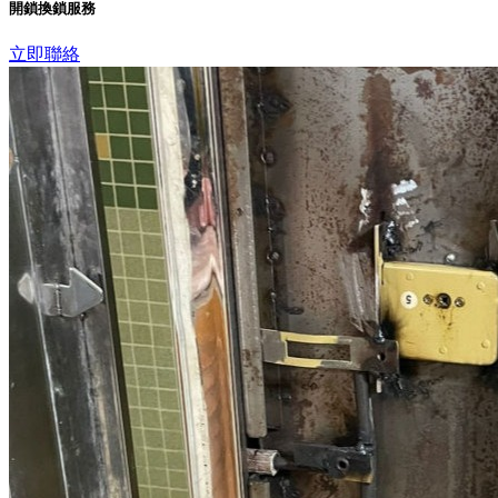
開鎖換鎖服務
立即聯絡