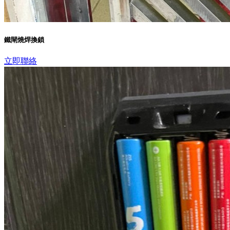
鐵閘燒焊換鎖
立即聯絡