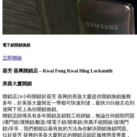
電子鎖開鎖換鎖
立即聯絡
葵芳 葵興開鎖店 – Kwai Fong Kwai Hing Locksmith
美葵大廈開鎖
聯鎖店24小時開鎖於葵芳 葵興的美葵大廈提供開鎖換鎖服務
多年，於美葵大廈附近一帶都可快速到達，最快20分鐘左右到
達閣下府上為你開鎖換鎖。
聯鎖店師傅具有多年開鎖及鎖類工程經驗，無論任何鎖類問題
(壞門鎖/壞閘鎖/斷匙/壞電子鎖/開車鎖/夾萬不能開啟/玻璃門
鎖)等等，我們都能以最有效的方法為你解決開鎖換鎖問題。
位於葵芳 葵興的美葵大廈附近的聯鎖店鎖匠服務態度專業，