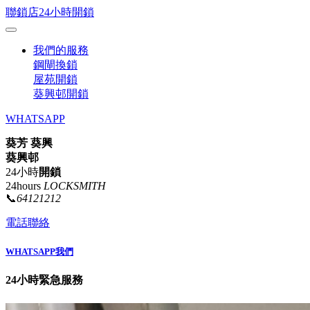
聯鎖店24小時開鎖
我們的服務
鋼閘換鎖
屋苑開鎖
葵興邨開鎖
WHATSAPP
葵芳 葵興
葵興邨
24小時
開鎖
24hours
LOCKSMITH
📞
64121212
電話聯絡
WHATSAPP我們
24小時緊急服務