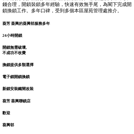
錢合理，開鎖裝鎖多年經驗，快速有效無手尾，為閣下完成開
鎖換鎖工作。多年口碑，受到多個本區屋苑管理處推介。
葵芳 葵興的葵興邨服務多年
24小時開鎖
開鎖無需破壞,
不成功不收費
換鎖提供多類選擇
電子鎖開鎖換鎖
新鎖安裝鐵閘改裝
葵芳 葵興聯鎖店
歡迎
葵興邨