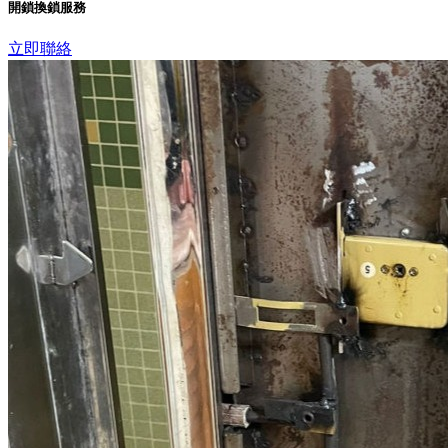
開鎖換鎖服務
立即聯絡