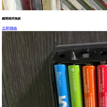
鐵閘燒焊換鎖
立即聯絡