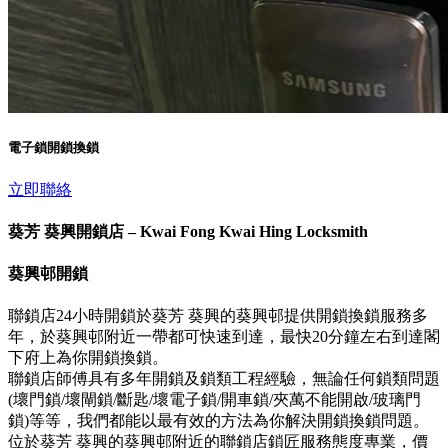
電子鎖開鎖換鎖
立即聯絡
葵芳 葵興開鎖店 – Kwai Fong Kwai Hing Locksmith
葵興邨開鎖
聯鎖店24小時開鎖於葵芳 葵興的葵興邨提供開鎖換鎖服務多
年，於葵興邨附近一帶都可快速到達，最快20分鐘左右到達閣
下府上為你開鎖換鎖。
聯鎖店師傅具有多年開鎖及鎖類工程經驗，無論任何鎖類問題
(壞門鎖/壞閘鎖/斷匙/壞電子鎖/開車鎖/夾萬不能開啟/玻璃門
鎖)等等，我們都能以最有效的方法為你解決開鎖換鎖問題。
位於葵芳 葵興的葵興邨附近的聯鎖店鎖匠服務態度專業，價