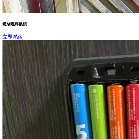
鐵閘燒焊換鎖
立即聯絡