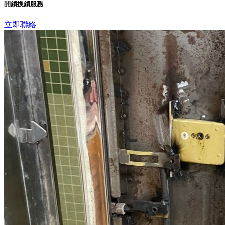
開鎖換鎖服務
立即聯絡