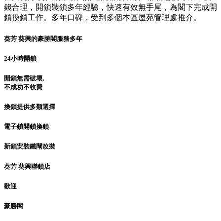
錢合理，開鎖裝鎖多年經驗，快速有效無手尾，為閣下完成開
鎖換鎖工作。多年口碑，受到多個本區屋苑管理處推介。
葵芳 葵興的豪勝閣服務多年
24小時開鎖
開鎖無需破壞,
不成功不收費
換鎖提供多類選擇
電子鎖開鎖換鎖
新鎖安裝鐵閘改裝
葵芳 葵興聯鎖店
歡迎
豪勝閣