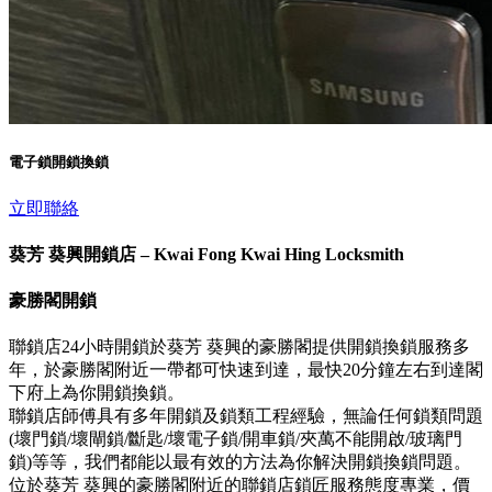
電子鎖開鎖換鎖
立即聯絡
葵芳 葵興開鎖店 – Kwai Fong Kwai Hing Locksmith
豪勝閣開鎖
聯鎖店24小時開鎖於葵芳 葵興的豪勝閣提供開鎖換鎖服務多
年，於豪勝閣附近一帶都可快速到達，最快20分鐘左右到達閣
下府上為你開鎖換鎖。
聯鎖店師傅具有多年開鎖及鎖類工程經驗，無論任何鎖類問題
(壞門鎖/壞閘鎖/斷匙/壞電子鎖/開車鎖/夾萬不能開啟/玻璃門
鎖)等等，我們都能以最有效的方法為你解決開鎖換鎖問題。
位於葵芳 葵興的豪勝閣附近的聯鎖店鎖匠服務態度專業，價