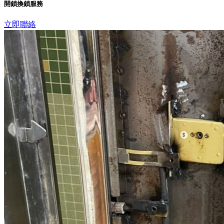
開鎖換鎖服務
立即聯絡