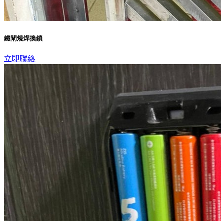
鐵閘燒焊換鎖
立即聯絡