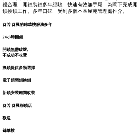
錢合理，開鎖裝鎖多年經驗，快速有效無手尾，為閣下完成開
鎖換鎖工作。多年口碑，受到多個本區屋苑管理處推介。
葵芳 葵興的錦華樓服務多年
24小時開鎖
開鎖無需破壞,
不成功不收費
換鎖提供多類選擇
電子鎖開鎖換鎖
新鎖安裝鐵閘改裝
葵芳 葵興聯鎖店
歡迎
錦華樓