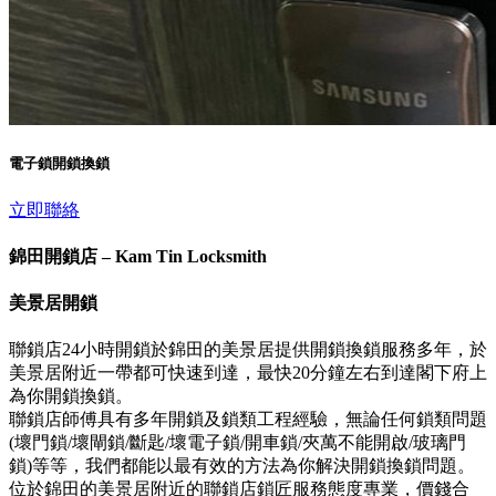
電子鎖開鎖換鎖
立即聯絡
錦田開鎖店 – Kam Tin Locksmith
美景居開鎖
聯鎖店24小時開鎖於錦田的美景居提供開鎖換鎖服務多年，於
美景居附近一帶都可快速到達，最快20分鐘左右到達閣下府上
為你開鎖換鎖。
聯鎖店師傅具有多年開鎖及鎖類工程經驗，無論任何鎖類問題
(壞門鎖/壞閘鎖/斷匙/壞電子鎖/開車鎖/夾萬不能開啟/玻璃門
鎖)等等，我們都能以最有效的方法為你解決開鎖換鎖問題。
位於錦田的美景居附近的聯鎖店鎖匠服務態度專業，價錢合