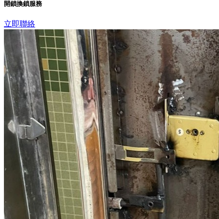
開鎖換鎖服務
立即聯絡