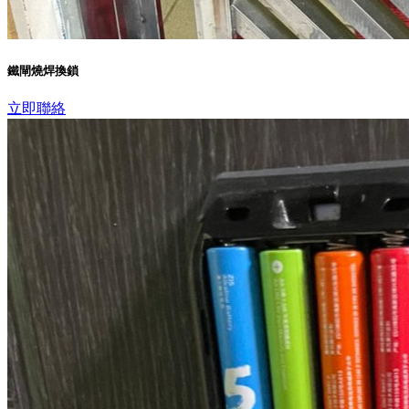
鐵閘燒焊換鎖
立即聯絡