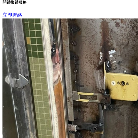
開鎖換鎖服務
立即聯絡