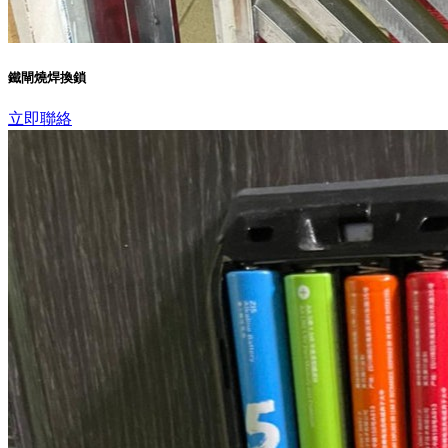
鐵閘燒焊換鎖
立即聯絡