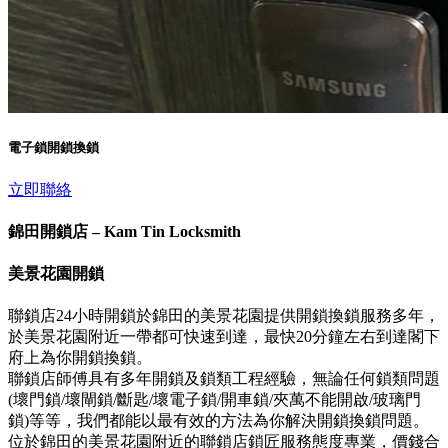
電子鎖開鎖換鎖
立即聯絡
錦田開鎖店 – Kam Tin Locksmith
美景花園開鎖
聯鎖店24小時開鎖於錦田的美景花園提供開鎖換鎖服務多年，
於美景花園附近一帶都可快速到達，最快20分鐘左右到達閣下
府上為你開鎖換鎖。
聯鎖店師傅具有多年開鎖及鎖類工程經驗，無論任何鎖類問題
(壞門鎖/壞閘鎖/斷匙/壞電子鎖/開車鎖/夾萬不能開啟/玻璃門
鎖)等等，我們都能以最有效的方法為你解決開鎖換鎖問題。
位於錦田的美景花園附近的聯鎖店鎖匠服務態度專業，價錢合