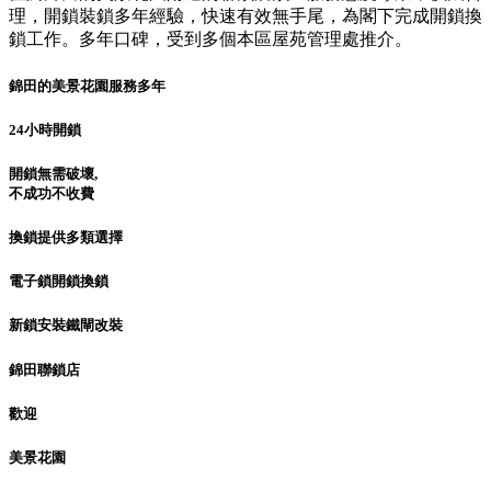
理，開鎖裝鎖多年經驗，快速有效無手尾，為閣下完成開鎖換
鎖工作。多年口碑，受到多個本區屋苑管理處推介。
錦田的美景花園服務多年
24小時開鎖
開鎖無需破壞,
不成功不收費
換鎖提供多類選擇
電子鎖開鎖換鎖
新鎖安裝鐵閘改裝
錦田聯鎖店
歡迎
美景花園