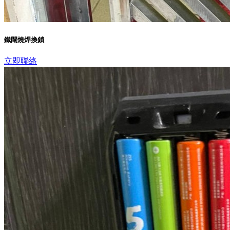
鐵閘燒焊換鎖
立即聯絡