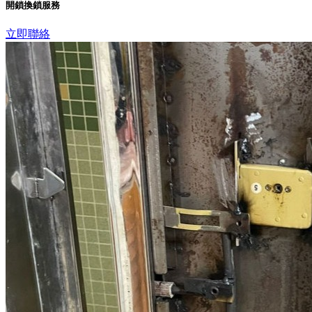
開鎖換鎖服務
立即聯絡