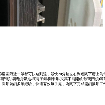
錦慶圍附近一帶都可快速到達，最快20分鐘左右到達閣下府上為
門鎖/壞閘鎖/斷匙/壞電子鎖/開車鎖/夾萬不能開啟/玻璃門鎖
，開鎖裝鎖多年經驗，快速有效無手尾，為閣下完成開鎖換鎖工