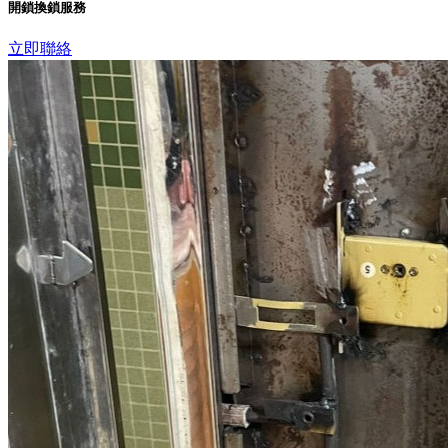
開鎖換鎖服務
立即聯絡