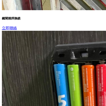
鐵閘燒焊換鎖
立即聯絡