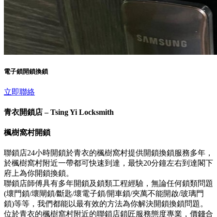
電子鎖開鎖換鎖
立即聯絡
青衣開鎖店 – Tsing Yi Locksmith
楓樹窩村開鎖
聯鎖店24小時開鎖於青衣的楓樹窩村提供開鎖換鎖服務多年，
於楓樹窩村附近一帶都可快速到達，最快20分鐘左右到達閣下
府上為你開鎖換鎖。
聯鎖店師傅具有多年開鎖及鎖類工程經驗，無論任何鎖類問題
(壞門鎖/壞閘鎖/斷匙/壞電子鎖/開車鎖/夾萬不能開啟/玻璃門
鎖)等等，我們都能以最有效的方法為你解決開鎖換鎖問題。
位於青衣的楓樹窩村附近的聯鎖店鎖匠服務態度專業，價錢合