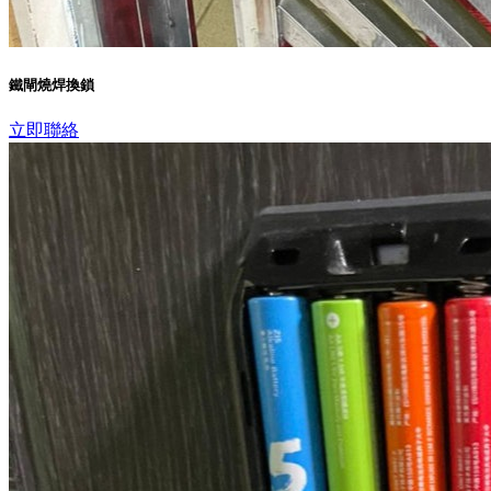
鐵閘燒焊換鎖
立即聯絡