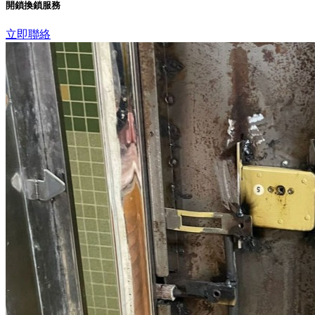
開鎖換鎖服務
立即聯絡