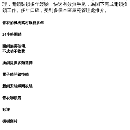
理，開鎖裝鎖多年經驗，快速有效無手尾，為閣下完成開鎖換
鎖工作。多年口碑，受到多個本區屋苑管理處推介。
青衣的楓樹窩村服務多年
24小時開鎖
開鎖無需破壞,
不成功不收費
換鎖提供多類選擇
電子鎖開鎖換鎖
新鎖安裝鐵閘改裝
青衣聯鎖店
歡迎
楓樹窩村