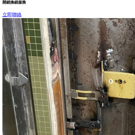
開鎖換鎖服務
立即聯絡