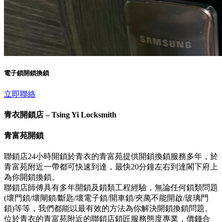
電子鎖開鎖換鎖
立即聯絡
青衣開鎖店 – Tsing Yi Locksmith
青富苑開鎖
聯鎖店24小時開鎖於青衣的青富苑提供開鎖換鎖服務多年，於
青富苑附近一帶都可快速到達，最快20分鐘左右到達閣下府上
為你開鎖換鎖。
聯鎖店師傅具有多年開鎖及鎖類工程經驗，無論任何鎖類問題
(壞門鎖/壞閘鎖/斷匙/壞電子鎖/開車鎖/夾萬不能開啟/玻璃門
鎖)等等，我們都能以最有效的方法為你解決開鎖換鎖問題。
位於青衣的青富苑附近的聯鎖店鎖匠服務態度專業，價錢合