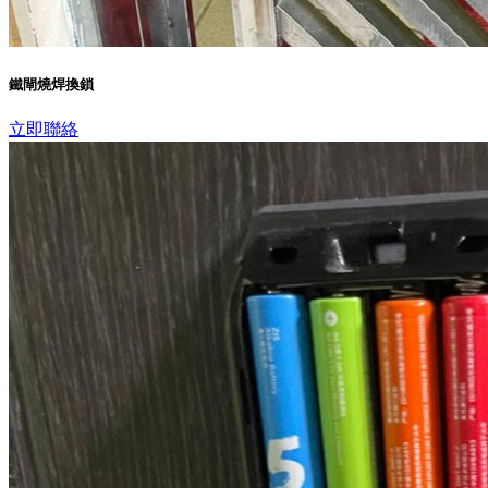
鐵閘燒焊換鎖
立即聯絡