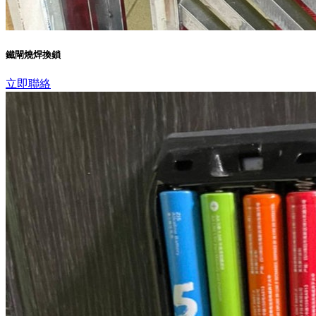
鐵閘燒焊換鎖
立即聯絡