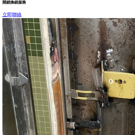
開鎖換鎖服務
立即聯絡