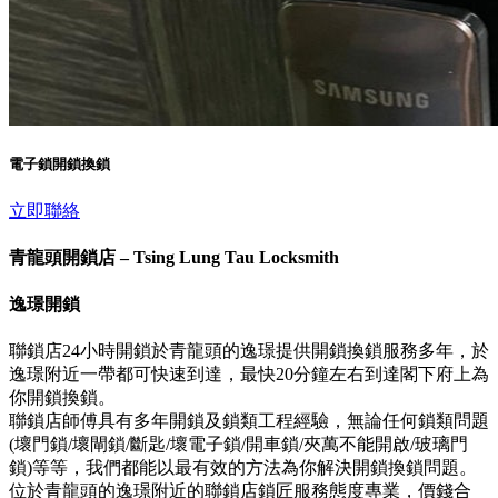
電子鎖開鎖換鎖
立即聯絡
青龍頭開鎖店 – Tsing Lung Tau Locksmith
逸璟開鎖
聯鎖店24小時開鎖於青龍頭的逸璟提供開鎖換鎖服務多年，於
逸璟附近一帶都可快速到達，最快20分鐘左右到達閣下府上為
你開鎖換鎖。
聯鎖店師傅具有多年開鎖及鎖類工程經驗，無論任何鎖類問題
(壞門鎖/壞閘鎖/斷匙/壞電子鎖/開車鎖/夾萬不能開啟/玻璃門
鎖)等等，我們都能以最有效的方法為你解決開鎖換鎖問題。
位於青龍頭的逸璟附近的聯鎖店鎖匠服務態度專業，價錢合