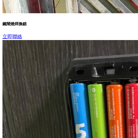
鐵閘燒焊換鎖
立即聯絡