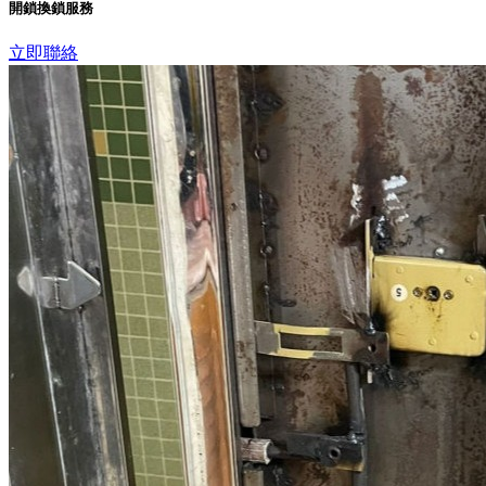
開鎖換鎖服務
立即聯絡