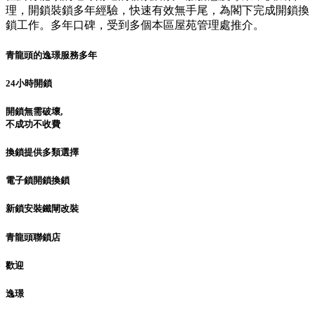
理，開鎖裝鎖多年經驗，快速有效無手尾，為閣下完成開鎖換
鎖工作。多年口碑，受到多個本區屋苑管理處推介。
青龍頭的逸璟服務多年
24小時開鎖
開鎖無需破壞,
不成功不收費
換鎖提供多類選擇
電子鎖開鎖換鎖
新鎖安裝鐵閘改裝
青龍頭聯鎖店
歡迎
逸璟