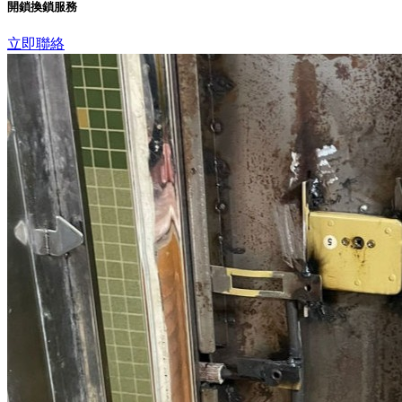
開鎖換鎖服務
立即聯絡