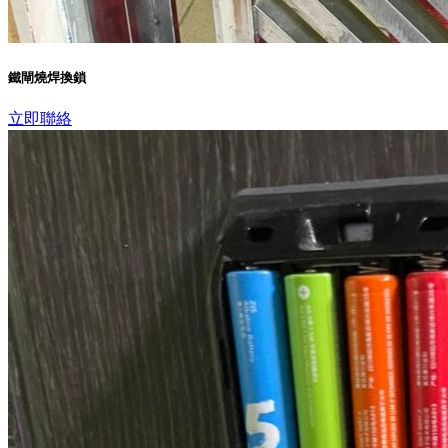
鐵閘燒焊換鎖
立即聯絡