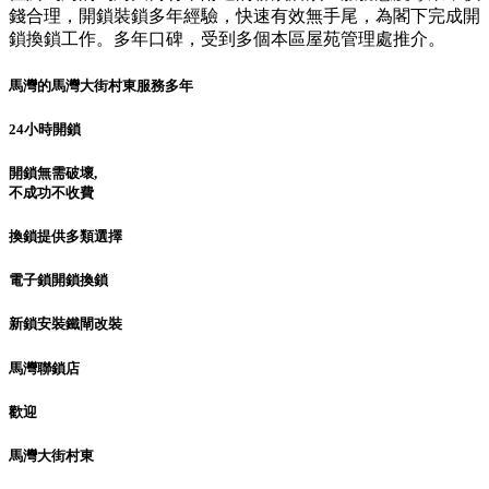
錢合理，開鎖裝鎖多年經驗，快速有效無手尾，為閣下完成開
鎖換鎖工作。多年口碑，受到多個本區屋苑管理處推介。
馬灣的馬灣大街村東服務多年
24小時開鎖
開鎖無需破壞,
不成功不收費
換鎖提供多類選擇
電子鎖開鎖換鎖
新鎖安裝鐵閘改裝
馬灣聯鎖店
歡迎
馬灣大街村東