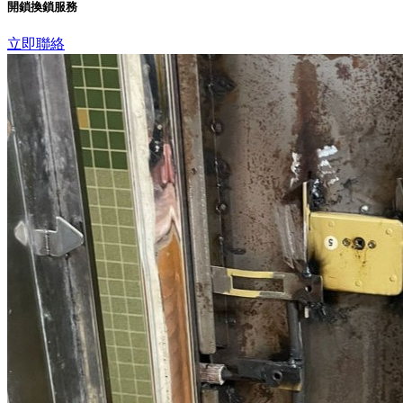
開鎖換鎖服務
立即聯絡