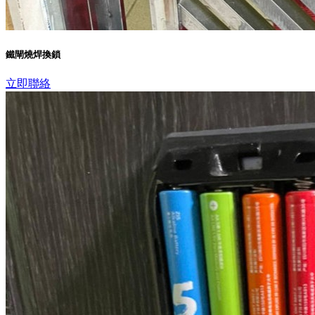
鐵閘燒焊換鎖
立即聯絡