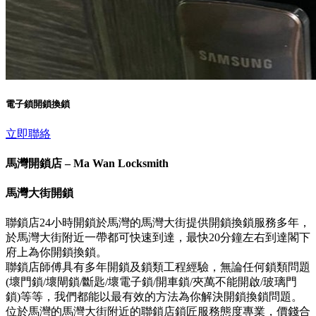
電子鎖開鎖換鎖
立即聯絡
馬灣開鎖店 – Ma Wan Locksmith
馬灣大街開鎖
聯鎖店24小時開鎖於馬灣的馬灣大街提供開鎖換鎖服務多年，
於馬灣大街附近一帶都可快速到達，最快20分鐘左右到達閣下
府上為你開鎖換鎖。
聯鎖店師傅具有多年開鎖及鎖類工程經驗，無論任何鎖類問題
(壞門鎖/壞閘鎖/斷匙/壞電子鎖/開車鎖/夾萬不能開啟/玻璃門
鎖)等等，我們都能以最有效的方法為你解決開鎖換鎖問題。
位於馬灣的馬灣大街附近的聯鎖店鎖匠服務態度專業，價錢合