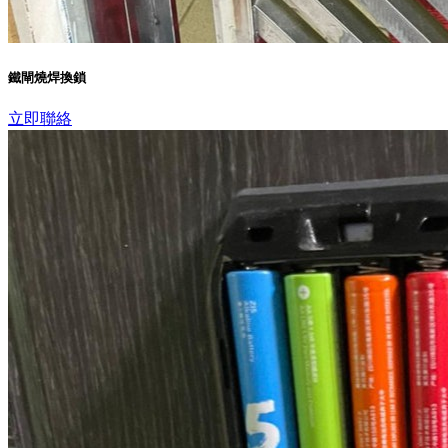
鐵閘燒焊換鎖
立即聯絡