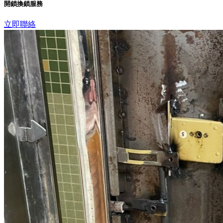
開鎖換鎖服務
立即聯絡