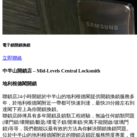
電子鎖開鎖換鎖
立即聯絡
中半山開鎖店 – Mid-Levels Central Locksmith
地利根德閣開鎖
聯鎖店24小時開鎖於中半山的地利根德閣提供開鎖換鎖服務多
年，於地利根德閣附近一帶都可快速到達，最快20分鐘左右到
達閣下府上為你開鎖換鎖。
聯鎖店師傅具有多年開鎖及鎖類工程經驗，無論任何鎖類問題
(壞門鎖/壞閘鎖/斷匙/壞電子鎖/開車鎖/夾萬不能開啟/玻璃門
鎖)等等，我們都能以最有效的方法為你解決開鎖換鎖問題。
位於中半山的地利根德閣附近的聯鎖店鎖匠服務態度專業，價