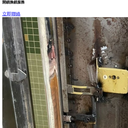
開鎖換鎖服務
立即聯絡