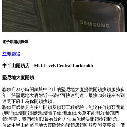
電子鎖開鎖換鎖
立即聯絡
中半山開鎖店 – Mid-Levels Central Locksmith
堅尼地大廈開鎖
聯鎖店24小時開鎖於中半山的堅尼地大廈提供開鎖換鎖服務多
年，於堅尼地大廈附近一帶都可快速到達，最快20分鐘左右到
達閣下府上為你開鎖換鎖。
聯鎖店師傅具有多年開鎖及鎖類工程經驗，無論任何鎖類問題
(壞門鎖/壞閘鎖/斷匙/壞電子鎖/開車鎖/夾萬不能開啟/玻璃門
鎖)等等，我們都能以最有效的方法為你解決開鎖換鎖問題。
位於中半山的堅尼地大廈附近的聯鎖店鎖匠服務態度專業，價