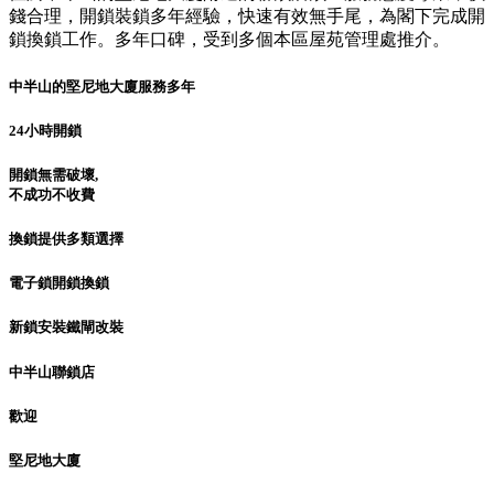
錢合理，開鎖裝鎖多年經驗，快速有效無手尾，為閣下完成開
鎖換鎖工作。多年口碑，受到多個本區屋苑管理處推介。
中半山的堅尼地大廈服務多年
24小時開鎖
開鎖無需破壞,
不成功不收費
換鎖提供多類選擇
電子鎖開鎖換鎖
新鎖安裝鐵閘改裝
中半山聯鎖店
歡迎
堅尼地大廈