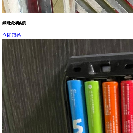
鐵閘燒焊換鎖
立即聯絡