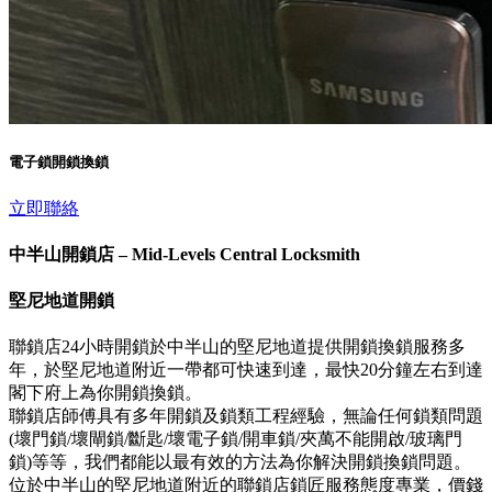
電子鎖開鎖換鎖
立即聯絡
中半山開鎖店 – Mid-Levels Central Locksmith
堅尼地道開鎖
聯鎖店24小時開鎖於中半山的堅尼地道提供開鎖換鎖服務多
年，於堅尼地道附近一帶都可快速到達，最快20分鐘左右到達
閣下府上為你開鎖換鎖。
聯鎖店師傅具有多年開鎖及鎖類工程經驗，無論任何鎖類問題
(壞門鎖/壞閘鎖/斷匙/壞電子鎖/開車鎖/夾萬不能開啟/玻璃門
鎖)等等，我們都能以最有效的方法為你解決開鎖換鎖問題。
位於中半山的堅尼地道附近的聯鎖店鎖匠服務態度專業，價錢