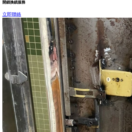
開鎖換鎖服務
立即聯絡