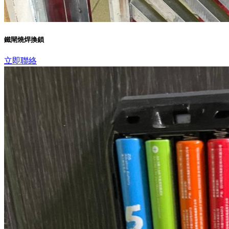
鐵閘燒焊換鎖
立即聯絡