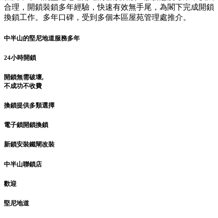
合理，開鎖裝鎖多年經驗，快速有效無手尾，為閣下完成開鎖
換鎖工作。多年口碑，受到多個本區屋苑管理處推介。
中半山的堅尼地道服務多年
24小時開鎖
開鎖無需破壞,
不成功不收費
換鎖提供多類選擇
電子鎖開鎖換鎖
新鎖安裝鐵閘改裝
中半山聯鎖店
歡迎
堅尼地道