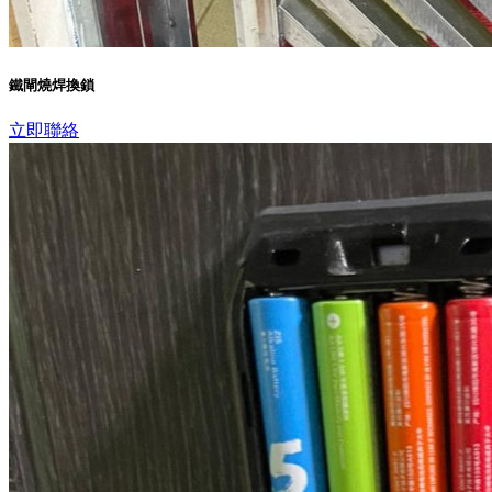
鐵閘燒焊換鎖
立即聯絡