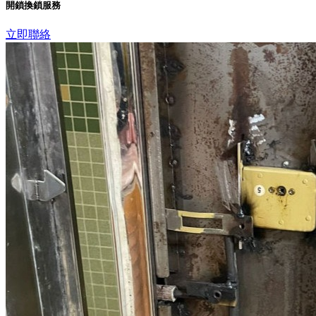
開鎖換鎖服務
立即聯絡