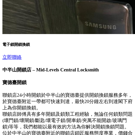
電子鎖開鎖換鎖
立即聯絡
中半山開鎖店 – Mid-Levels Central Locksmith
寶德臺開鎖
聯鎖店24小時開鎖於中半山的寶德臺提供開鎖換鎖服務多年，
於寶德臺附近一帶都可快速到達，最快20分鐘左右到達閣下府
上為你開鎖換鎖。
聯鎖店師傅具有多年開鎖及鎖類工程經驗，無論任何鎖類問題
(壞門鎖/壞閘鎖/斷匙/壞電子鎖/開車鎖/夾萬不能開啟/玻璃門
鎖)等等，我們都能以最有效的方法為你解決開鎖換鎖問題。
位於中半山的寶德臺附近的聯鎖店鎖匠服務態度專業，價錢合