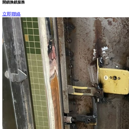
開鎖換鎖服務
立即聯絡