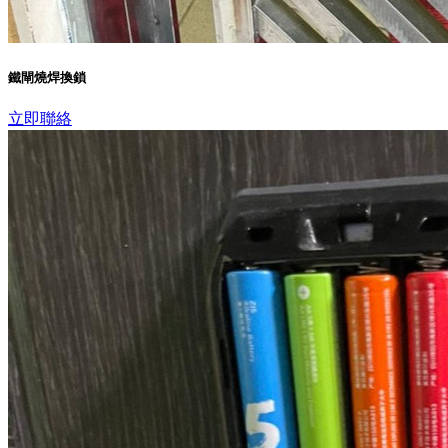
鐵閘燒焊換鎖
立即聯絡