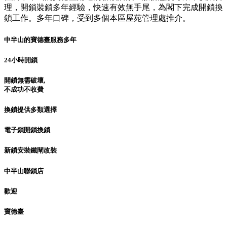
理，開鎖裝鎖多年經驗，快速有效無手尾，為閣下完成開鎖換
鎖工作。多年口碑，受到多個本區屋苑管理處推介。
中半山的寶德臺服務多年
24小時開鎖
開鎖無需破壞,
不成功不收費
換鎖提供多類選擇
電子鎖開鎖換鎖
新鎖安裝鐵閘改裝
中半山聯鎖店
歡迎
寶德臺