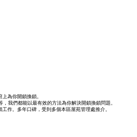
府上為你開鎖換鎖。
)等等，我們都能以最有效的方法為你解決開鎖換鎖問題。
鎖工作。多年口碑，受到多個本區屋苑管理處推介。