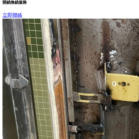
開鎖換鎖服務
立即聯絡