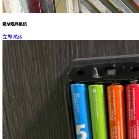
鐵閘燒焊換鎖
立即聯絡