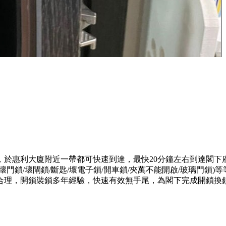
，於惠利大廈附近一帶都可快速到達，最快20分鐘左右到達閣下
門鎖/壞閘鎖/斷匙/壞電子鎖/開車鎖/夾萬不能開啟/玻璃門鎖
合理，開鎖裝鎖多年經驗，快速有效無手尾，為閣下完成開鎖換