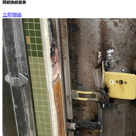
開鎖換鎖服務
立即聯絡