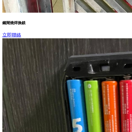
鐵閘燒焊換鎖
立即聯絡