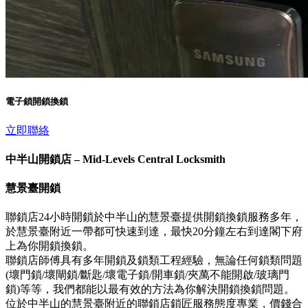
電子鎖開鎖換鎖
立即聯絡
中半山開鎖店 – Mid-Levels Central Locksmith
慧景臺開鎖
聯鎖店24小時開鎖於中半山的慧景臺提供開鎖換鎖服務多年，
於慧景臺附近一帶都可快速到達，最快20分鐘左右到達閣下府
上為你開鎖換鎖。
聯鎖店師傅具有多年開鎖及鎖類工程經驗，無論任何鎖類問題
(壞門鎖/壞閘鎖/斷匙/壞電子鎖/開車鎖/夾萬不能開啟/玻璃門
鎖)等等，我們都能以最有效的方法為你解決開鎖換鎖問題。
位於中半山的慧景臺附近的聯鎖店鎖匠服務態度專業，價錢合