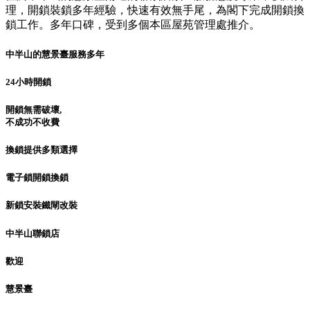
理，開鎖裝鎖多年經驗，快速有效無手尾，為閣下完成開鎖換
鎖工作。多年口碑，受到多個本區屋苑管理處推介。
中半山的慧景臺服務多年
24小時開鎖
開鎖無需破壞,
不成功不收費
換鎖提供多類選擇
電子鎖開鎖換鎖
新鎖安裝鐵閘改裝
中半山聯鎖店
歡迎
慧景臺