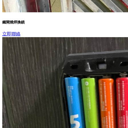
鐵閘燒焊換鎖
立即聯絡