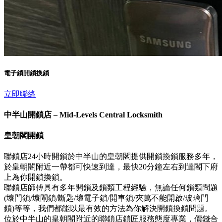
電子鎖開鎖換鎖
立即聯絡
中半山開鎖店 – Mid-Levels Central Locksmith
皇朝閣開鎖
聯鎖店24小時開鎖於中半山的皇朝閣提供開鎖換鎖服務多年，
於皇朝閣附近一帶都可快速到達，最快20分鐘左右到達閣下府
上為你開鎖換鎖。
聯鎖店師傅具有多年開鎖及鎖類工程經驗，無論任何鎖類問題
(壞門鎖/壞閘鎖/斷匙/壞電子鎖/開車鎖/夾萬不能開啟/玻璃門
鎖)等等，我們都能以最有效的方法為你解決開鎖換鎖問題。
位於中半山的皇朝閣附近的聯鎖店鎖匠服務態度專業，價錢合