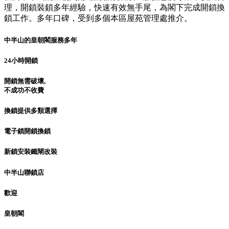
理，開鎖裝鎖多年經驗，快速有效無手尾，為閣下完成開鎖換
鎖工作。多年口碑，受到多個本區屋苑管理處推介。
中半山的皇朝閣服務多年
24小時開鎖
開鎖無需破壞,
不成功不收費
換鎖提供多類選擇
電子鎖開鎖換鎖
新鎖安裝鐵閘改裝
中半山聯鎖店
歡迎
皇朝閣