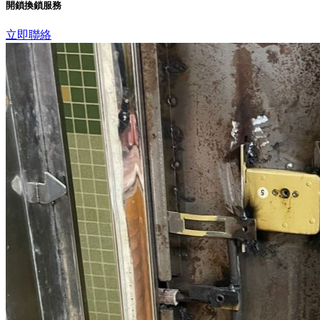
開鎖換鎖服務
立即聯絡