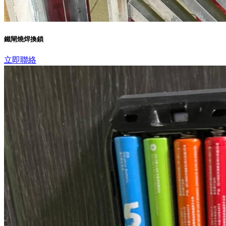
鐵閘燒焊換鎖
立即聯絡