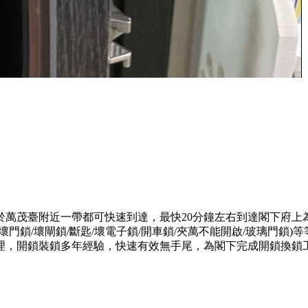
於萬茂臺附近一帶都可快速到達，最快20分鐘左右到達閣下府上
門鎖/壞閘鎖/斷匙/壞電子鎖/開車鎖/夾萬不能開啟/玻璃門鎖
理，開鎖裝鎖多年經驗，快速有效無手尾，為閣下完成開鎖換鎖