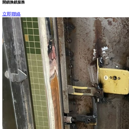
開鎖換鎖服務
立即聯絡