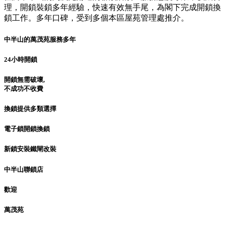
理，開鎖裝鎖多年經驗，快速有效無手尾，為閣下完成開鎖換
鎖工作。多年口碑，受到多個本區屋苑管理處推介。
中半山的萬茂苑服務多年
24小時開鎖
開鎖無需破壞,
不成功不收費
換鎖提供多類選擇
電子鎖開鎖換鎖
新鎖安裝鐵閘改裝
中半山聯鎖店
歡迎
萬茂苑