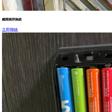
鐵閘燒焊換鎖
立即聯絡