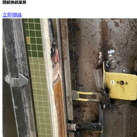
開鎖換鎖服務
立即聯絡