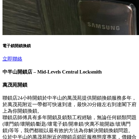
電子鎖開鎖換鎖
立即聯絡
中半山開鎖店 – Mid-Levels Central Locksmith
萬茂苑開鎖
聯鎖店24小時開鎖於中半山的萬茂苑提供開鎖換鎖服務多年，
於萬茂苑附近一帶都可快速到達，最快20分鐘左右到達閣下府
上為你開鎖換鎖。
聯鎖店師傅具有多年開鎖及鎖類工程經驗，無論任何鎖類問題
(壞門鎖/壞閘鎖/斷匙/壞電子鎖/開車鎖/夾萬不能開啟/玻璃門
鎖)等等，我們都能以最有效的方法為你解決開鎖換鎖問題。
位於中半山的萬茂苑附近的聯鎖店鎖匠服務態度專業，價錢合