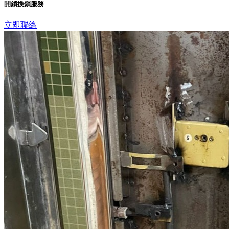
開鎖換鎖服務
立即聯絡