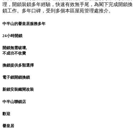
理，開鎖裝鎖多年經驗，快速有效無手尾，為閣下完成開鎖換
鎖工作。多年口碑，受到多個本區屋苑管理處推介。
中半山的譽皇居服務多年
24小時開鎖
開鎖無需破壞,
不成功不收費
換鎖提供多類選擇
電子鎖開鎖換鎖
新鎖安裝鐵閘改裝
中半山聯鎖店
歡迎
譽皇居