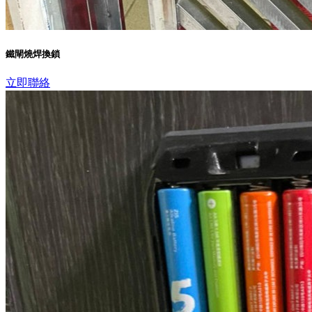
鐵閘燒焊換鎖
立即聯絡