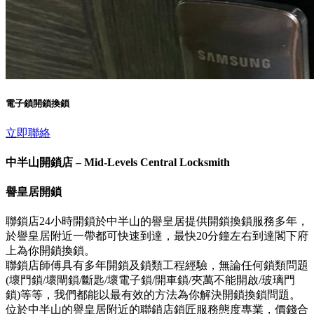
電子鎖開鎖換鎖
立即聯絡
中半山開鎖店 – Mid-Levels Central Locksmith
譽皇居開鎖
聯鎖店24小時開鎖於中半山的譽皇居提供開鎖換鎖服務多年，
於譽皇居附近一帶都可快速到達，最快20分鐘左右到達閣下府
上為你開鎖換鎖。
聯鎖店師傅具有多年開鎖及鎖類工程經驗，無論任何鎖類問題
(壞門鎖/壞閘鎖/斷匙/壞電子鎖/開車鎖/夾萬不能開啟/玻璃門
鎖)等等，我們都能以最有效的方法為你解決開鎖換鎖問題。
位於中半山的譽皇居附近的聯鎖店鎖匠服務態度專業，價錢合