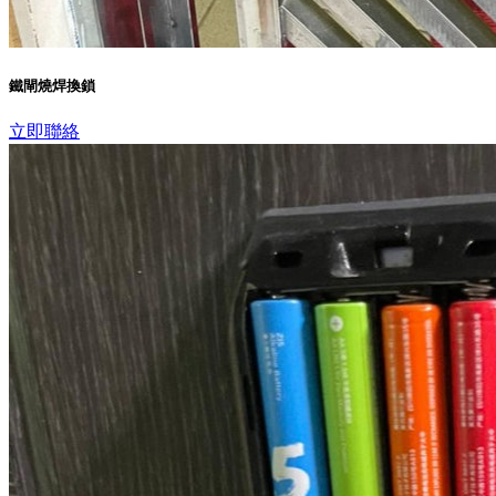
鐵閘燒焊換鎖
立即聯絡