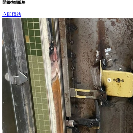
開鎖換鎖服務
立即聯絡