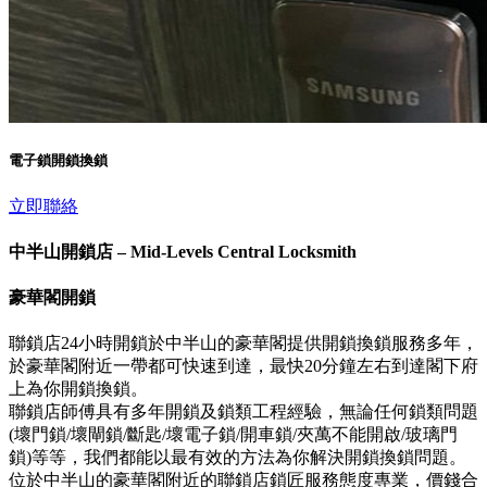
電子鎖開鎖換鎖
立即聯絡
中半山開鎖店 – Mid-Levels Central Locksmith
豪華閣開鎖
聯鎖店24小時開鎖於中半山的豪華閣提供開鎖換鎖服務多年，
於豪華閣附近一帶都可快速到達，最快20分鐘左右到達閣下府
上為你開鎖換鎖。
聯鎖店師傅具有多年開鎖及鎖類工程經驗，無論任何鎖類問題
(壞門鎖/壞閘鎖/斷匙/壞電子鎖/開車鎖/夾萬不能開啟/玻璃門
鎖)等等，我們都能以最有效的方法為你解決開鎖換鎖問題。
位於中半山的豪華閣附近的聯鎖店鎖匠服務態度專業，價錢合