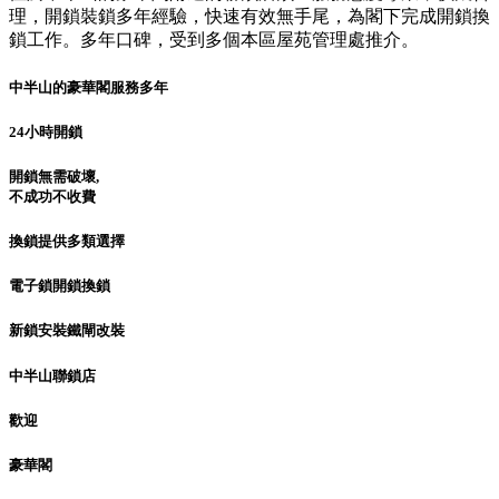
理，開鎖裝鎖多年經驗，快速有效無手尾，為閣下完成開鎖換
鎖工作。多年口碑，受到多個本區屋苑管理處推介。
中半山的豪華閣服務多年
24小時開鎖
開鎖無需破壞,
不成功不收費
換鎖提供多類選擇
電子鎖開鎖換鎖
新鎖安裝鐵閘改裝
中半山聯鎖店
歡迎
豪華閣