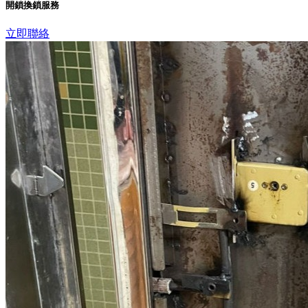
開鎖換鎖服務
立即聯絡