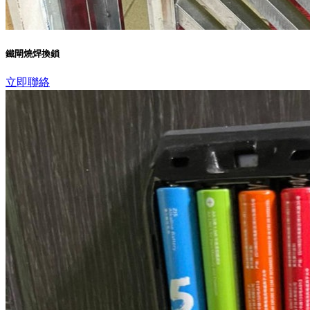
鐵閘燒焊換鎖
立即聯絡