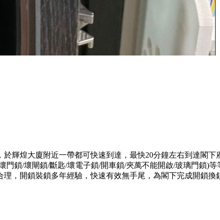
，於輝煌大廈附近一帶都可快速到達，最快20分鐘左右到達閣下
門鎖/壞閘鎖/斷匙/壞電子鎖/開車鎖/夾萬不能開啟/玻璃門鎖
合理，開鎖裝鎖多年經驗，快速有效無手尾，為閣下完成開鎖換