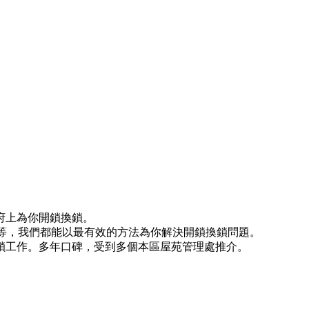
府上為你開鎖換鎖。
)等等，我們都能以最有效的方法為你解決開鎖換鎖問題。
鎖工作。多年口碑，受到多個本區屋苑管理處推介。