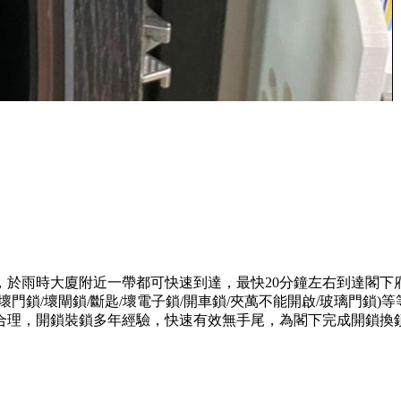
，於雨時大廈附近一帶都可快速到達，最快20分鐘左右到達閣下
門鎖/壞閘鎖/斷匙/壞電子鎖/開車鎖/夾萬不能開啟/玻璃門鎖
合理，開鎖裝鎖多年經驗，快速有效無手尾，為閣下完成開鎖換