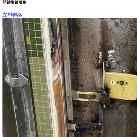
開鎖換鎖服務
立即聯絡