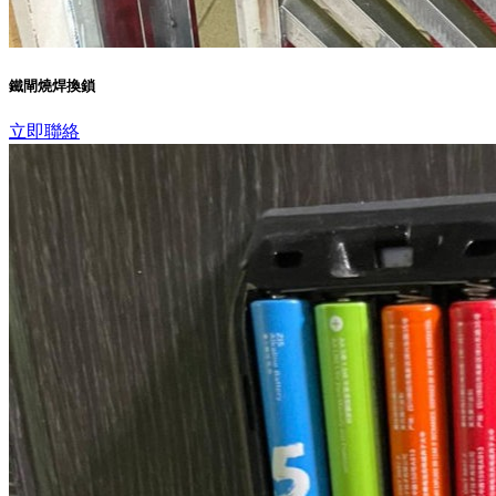
鐵閘燒焊換鎖
立即聯絡