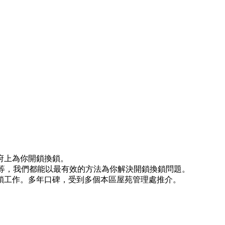
府上為你開鎖換鎖。
)等等，我們都能以最有效的方法為你解決開鎖換鎖問題。
鎖工作。多年口碑，受到多個本區屋苑管理處推介。