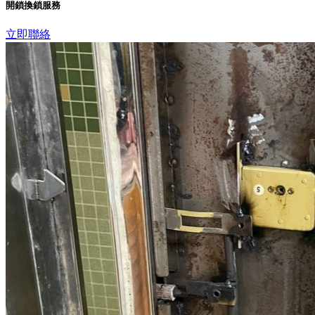
開鎖換鎖服務
立即聯絡