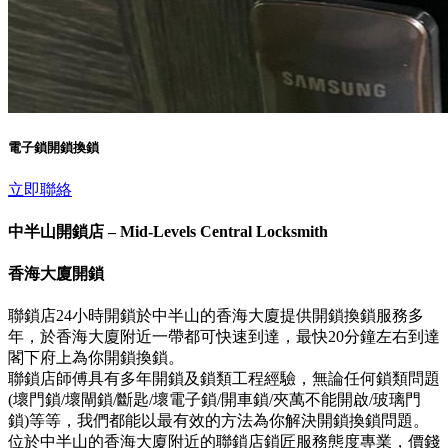
電子鎖開鎖換鎖
立即聯絡
中半山開鎖店 – Mid-Levels Central Locksmith
香海大廈開鎖
聯鎖店24小時開鎖於中半山的香海大廈提供開鎖換鎖服務多
年，於香海大廈附近一帶都可快速到達，最快20分鐘左右到達
閣下府上為你開鎖換鎖。
聯鎖店師傅具有多年開鎖及鎖類工程經驗，無論任何鎖類問題
(壞門鎖/壞閘鎖/斷匙/壞電子鎖/開車鎖/夾萬不能開啟/玻璃門
鎖)等等，我們都能以最有效的方法為你解決開鎖換鎖問題。
位於中半山的香海大廈附近的聯鎖店鎖匠服務態度專業，價錢