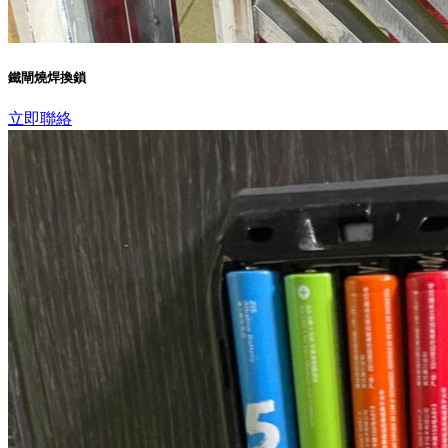
鐵閘燒焊換鎖
立即聯絡