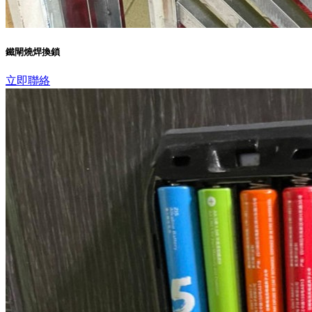
鐵閘燒焊換鎖
立即聯絡