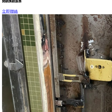
開鎖換鎖服務
立即聯絡