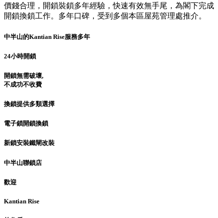
價錢合理，開鎖裝鎖多年經驗，快速有效無手尾，為閣下完成
開鎖換鎖工作。多年口碑，受到多個本區屋苑管理處推介。
中半山的Kantian Rise服務多年
24小時開鎖
開鎖無需破壞,
不成功不收費
換鎖提供多類選擇
電子鎖開鎖換鎖
新鎖安裝鐵閘改裝
中半山聯鎖店
歡迎
Kantian Rise