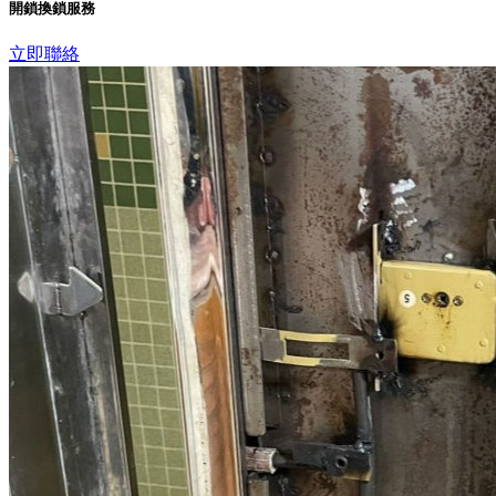
開鎖換鎖服務
立即聯絡