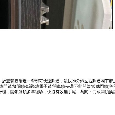
，於宏豐臺附近一帶都可快速到達，最快20分鐘左右到達閣下府
門鎖/壞閘鎖/斷匙/壞電子鎖/開車鎖/夾萬不能開啟/玻璃門鎖
合理，開鎖裝鎖多年經驗，快速有效無手尾，為閣下完成開鎖換