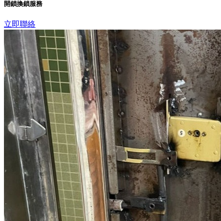
開鎖換鎖服務
立即聯絡