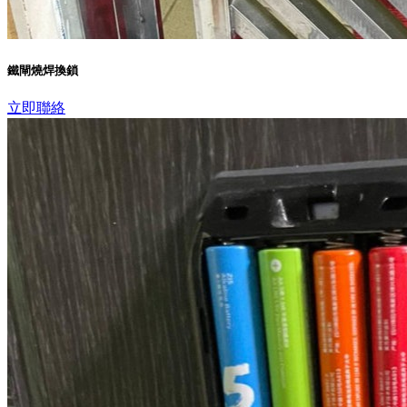
鐵閘燒焊換鎖
立即聯絡