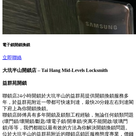
電子鎖開鎖換鎖
立即聯絡
大坑半山開鎖店 – Tai Hang Mid-Levels Locksmith
益群苑開鎖
聯鎖店24小時開鎖於大坑半山的益群苑提供開鎖換鎖服務多
年，於益群苑附近一帶都可快速到達，最快20分鐘左右到達閣
下府上為你開鎖換鎖。
聯鎖店師傅具有多年開鎖及鎖類工程經驗，無論任何鎖類問題
(壞門鎖/壞閘鎖/斷匙/壞電子鎖/開車鎖/夾萬不能開啟/玻璃門
鎖)等等，我們都能以最有效的方法為你解決開鎖換鎖問題。
位於大坑半山的益群苑附近的聯鎖店鎖匠服務態度專業，價錢