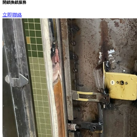
開鎖換鎖服務
立即聯絡