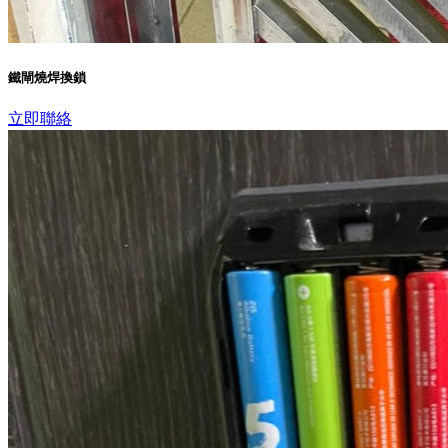
鐵閘燒焊換鎖
立即聯絡