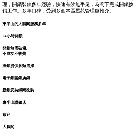
理，開鎖裝鎖多年經驗，快速有效無手尾，為閣下完成開鎖換
鎖工作。多年口碑，受到多個本區屋苑管理處推介。
東半山的大鵬閣服務多年
24小時開鎖
開鎖無需破壞,
不成功不收費
換鎖提供多類選擇
電子鎖開鎖換鎖
新鎖安裝鐵閘改裝
東半山聯鎖店
歡迎
大鵬閣