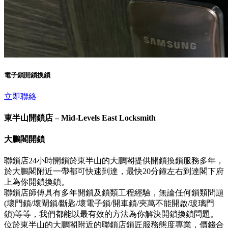
電子鎖開鎖換鎖
立即聯絡
東半山開鎖店 – Mid-Levels East Locksmith
大鵬閣開鎖
聯鎖店24小時開鎖於東半山的大鵬閣提供開鎖換鎖服務多年，
於大鵬閣附近一帶都可快速到達，最快20分鐘左右到達閣下府
上為你開鎖換鎖。
聯鎖店師傅具有多年開鎖及鎖類工程經驗，無論任何鎖類問題
(壞門鎖/壞閘鎖/斷匙/壞電子鎖/開車鎖/夾萬不能開啟/玻璃門
鎖)等等，我們都能以最有效的方法為你解決開鎖換鎖問題。
位於東半山的大鵬閣附近的聯鎖店鎖匠服務態度專業，價錢合