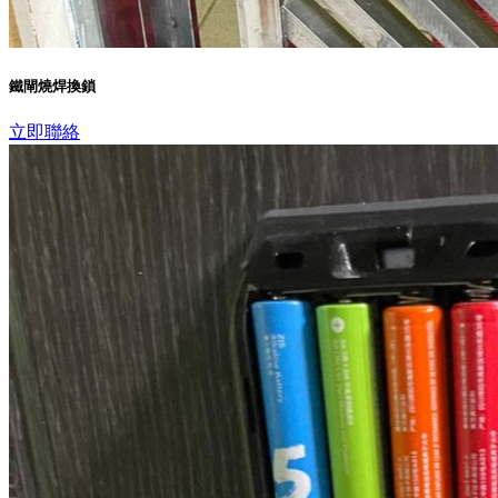
鐵閘燒焊換鎖
立即聯絡