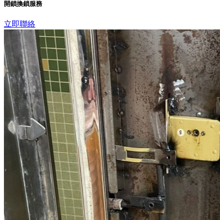
開鎖換鎖服務
立即聯絡