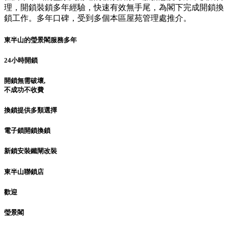
理，開鎖裝鎖多年經驗，快速有效無手尾，為閣下完成開鎖換
鎖工作。多年口碑，受到多個本區屋苑管理處推介。
東半山的瑩景閣服務多年
24小時開鎖
開鎖無需破壞,
不成功不收費
換鎖提供多類選擇
電子鎖開鎖換鎖
新鎖安裝鐵閘改裝
東半山聯鎖店
歡迎
瑩景閣