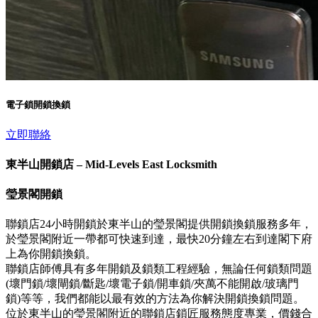
電子鎖開鎖換鎖
立即聯絡
東半山開鎖店 – Mid-Levels East Locksmith
瑩景閣開鎖
聯鎖店24小時開鎖於東半山的瑩景閣提供開鎖換鎖服務多年，
於瑩景閣附近一帶都可快速到達，最快20分鐘左右到達閣下府
上為你開鎖換鎖。
聯鎖店師傅具有多年開鎖及鎖類工程經驗，無論任何鎖類問題
(壞門鎖/壞閘鎖/斷匙/壞電子鎖/開車鎖/夾萬不能開啟/玻璃門
鎖)等等，我們都能以最有效的方法為你解決開鎖換鎖問題。
位於東半山的瑩景閣附近的聯鎖店鎖匠服務態度專業，價錢合