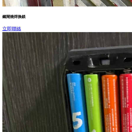
鐵閘燒焊換鎖
立即聯絡