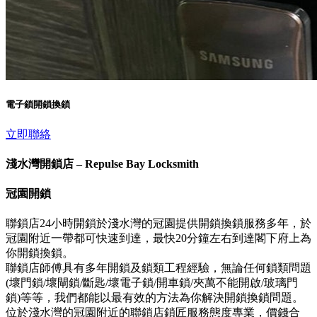
電子鎖開鎖換鎖
立即聯絡
淺水灣開鎖店 – Repulse Bay Locksmith
冠園開鎖
聯鎖店24小時開鎖於淺水灣的冠園提供開鎖換鎖服務多年，於
冠園附近一帶都可快速到達，最快20分鐘左右到達閣下府上為
你開鎖換鎖。
聯鎖店師傅具有多年開鎖及鎖類工程經驗，無論任何鎖類問題
(壞門鎖/壞閘鎖/斷匙/壞電子鎖/開車鎖/夾萬不能開啟/玻璃門
鎖)等等，我們都能以最有效的方法為你解決開鎖換鎖問題。
位於淺水灣的冠園附近的聯鎖店鎖匠服務態度專業，價錢合