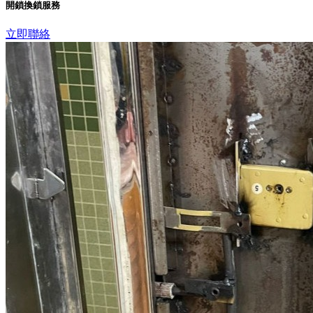
開鎖換鎖服務
立即聯絡