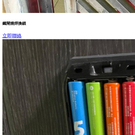
鐵閘燒焊換鎖
立即聯絡