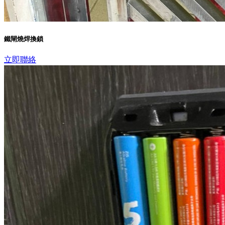
鐵閘燒焊換鎖
立即聯絡