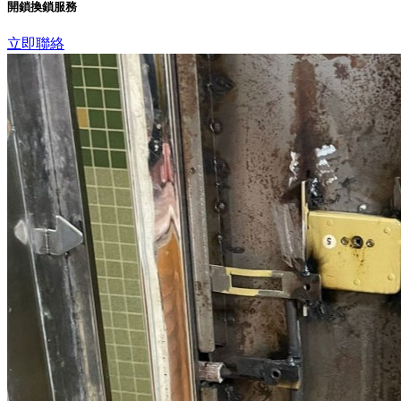
開鎖換鎖服務
立即聯絡