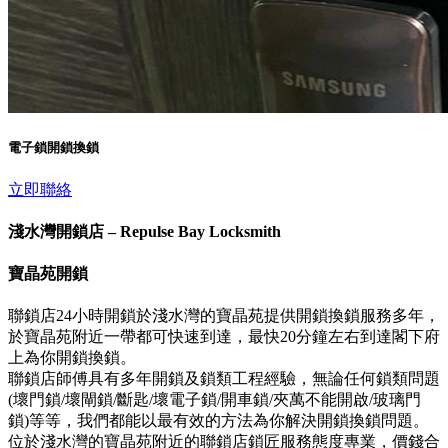
電子鎖開鎖換鎖
立即聯絡
淺水灣開鎖店 – Repulse Bay Locksmith
寶晶苑開鎖
聯鎖店24小時開鎖於淺水灣的寶晶苑提供開鎖換鎖服務多年，
於寶晶苑附近一帶都可快速到達，最快20分鐘左右到達閣下府
上為你開鎖換鎖。
聯鎖店師傅具有多年開鎖及鎖類工程經驗，無論任何鎖類問題
(壞門鎖/壞閘鎖/斷匙/壞電子鎖/開車鎖/夾萬不能開啟/玻璃門
鎖)等等，我們都能以最有效的方法為你解決開鎖換鎖問題。
位於淺水灣的寶晶苑附近的聯鎖店鎖匠服務態度專業，價錢合