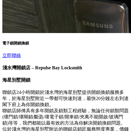
電子鎖開鎖換鎖
立即聯絡
淺水灣開鎖店 – Repulse Bay Locksmith
海星別墅開鎖
聯鎖店24小時開鎖於淺水灣的海星別墅提供開鎖換鎖服務多
年，於海星別墅附近一帶都可快速到達，最快20分鐘左右到達
閣下府上為你開鎖換鎖。
聯鎖店師傅具有多年開鎖及鎖類工程經驗，無論任何鎖類問題
(壞門鎖/壞閘鎖/斷匙/壞電子鎖/開車鎖/夾萬不能開啟/玻璃門
鎖)等等，我們都能以最有效的方法為你解決開鎖換鎖問題。
位於淺水灣的海星別墅附近的聯鎖店鎖匠服務態度專業，價錢