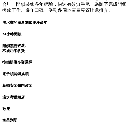
合理，開鎖裝鎖多年經驗，快速有效無手尾，為閣下完成開鎖
換鎖工作。多年口碑，受到多個本區屋苑管理處推介。
淺水灣的海星別墅服務多年
24小時開鎖
開鎖無需破壞,
不成功不收費
換鎖提供多類選擇
電子鎖開鎖換鎖
新鎖安裝鐵閘改裝
淺水灣聯鎖店
歡迎
海星別墅