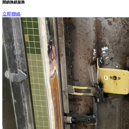
開鎖換鎖服務
立即聯絡