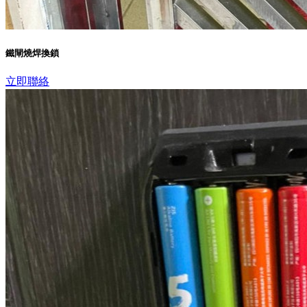
鐵閘燒焊換鎖
立即聯絡