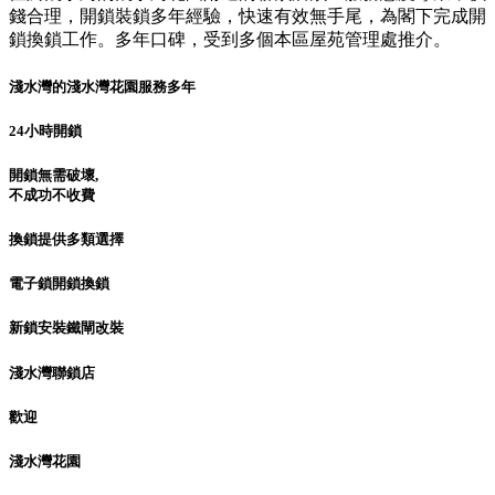
錢合理，開鎖裝鎖多年經驗，快速有效無手尾，為閣下完成開
鎖換鎖工作。多年口碑，受到多個本區屋苑管理處推介。
淺水灣的淺水灣花園服務多年
24小時開鎖
開鎖無需破壞,
不成功不收費
換鎖提供多類選擇
電子鎖開鎖換鎖
新鎖安裝鐵閘改裝
淺水灣聯鎖店
歡迎
淺水灣花園