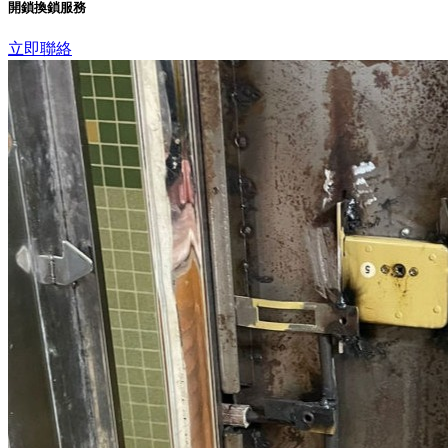
開鎖換鎖服務
立即聯絡