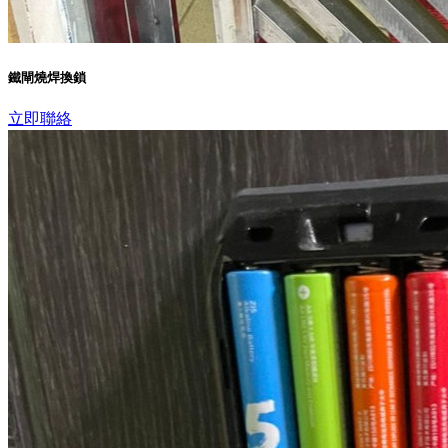
鐵閘燒焊換鎖
立即聯絡