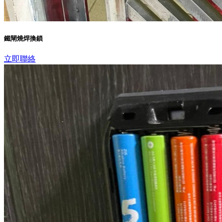
鐵閘燒焊換鎖
立即聯絡