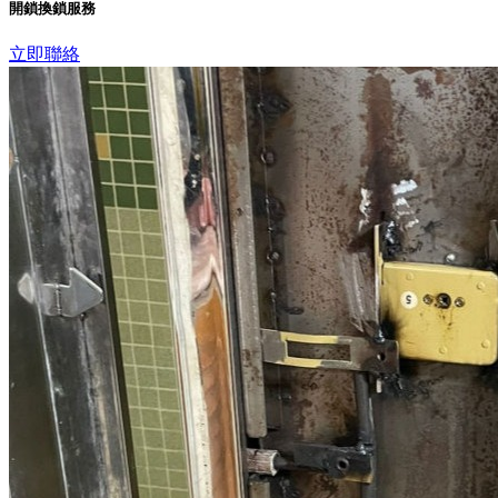
開鎖換鎖服務
立即聯絡