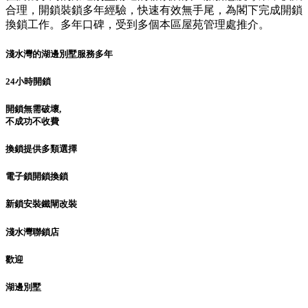
合理，開鎖裝鎖多年經驗，快速有效無手尾，為閣下完成開鎖
換鎖工作。多年口碑，受到多個本區屋苑管理處推介。
淺水灣的湖邊別墅服務多年
24小時開鎖
開鎖無需破壞,
不成功不收費
換鎖提供多類選擇
電子鎖開鎖換鎖
新鎖安裝鐵閘改裝
淺水灣聯鎖店
歡迎
湖邊別墅